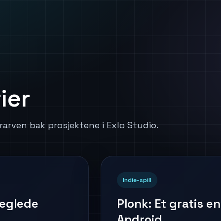
ier
arven bak prosjektene i Exlo Studio.
Indie-spill
lleglede
Plonk: Et gratis e
Android